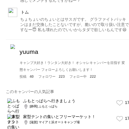
感じでメンテするんですかねー？
トム
ちょちょいのちょいとはサスガです。 グラファイトパッキ
ンはまだ交換したことないですが、脆いので取り扱い注意で
すなー😇 私も壊れたのでいいからタダで欲しいもんです😆
yuuma
キャンプ大好き！ランタン大好き！ オシャレキャンパーを目指す 変
態キャンパー フォローよろしくお願いします！
投稿
40
フォロワー
223
フォロー中
222
このキャンパーの人気記事
ふもとっぱらへ行きましょう
1
[静岡] ふもとっぱら
家型テントの集いとフリーマーケット！
1
[滋賀] マイアミ浜オートキャンプ場