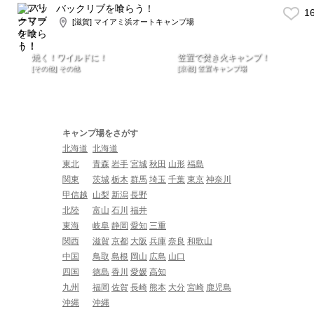
バックリブを喰らう！
1
[滋賀] マイアミ浜オートキャンプ場
焼く！ワイルドに！
笠置で焚き火キャンプ！
[その他] その他
[京都] 笠置キャンプ場
キャンプ場をさがす
北海道
北海道
東北
青森
岩手
宮城
秋田
山形
福島
関東
茨城
栃木
群馬
埼玉
千葉
東京
神奈川
甲信越
山梨
新潟
長野
北陸
富山
石川
福井
東海
岐阜
静岡
愛知
三重
関西
滋賀
京都
大阪
兵庫
奈良
和歌山
中国
鳥取
島根
岡山
広島
山口
四国
徳島
香川
愛媛
高知
九州
福岡
佐賀
長崎
熊本
大分
宮崎
鹿児島
沖縄
沖縄