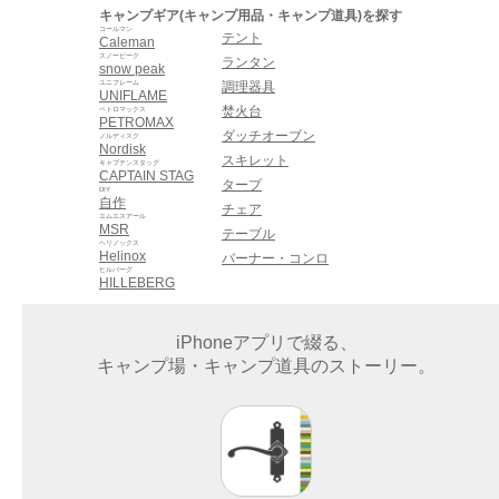
キャンプギア(キャンプ用品・キャンプ道具)を探す
コールマン
テント
Caleman
スノーピーク
ランタン
snow peak
ユニフレーム
調理器具
UNIFLAME
焚火台
ペトロマックス
PETROMAX
ダッチオーブン
ノルディスク
Nordisk
スキレット
キャプテンスタッグ
CAPTAIN STAG
タープ
DIY
自作
チェア
エムエスアール
MSR
テーブル
ヘリノックス
Helinox
バーナー・コンロ
ヒルバーグ
HILLEBERG
iPhoneアプリで綴る、
キャンプ場・キャンプ道具のストーリー。