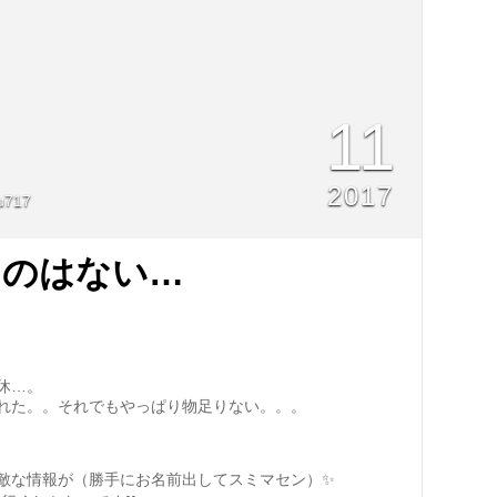
11
2017
u717
ものはない…
休…。
れた。。それでもやっぱり物足りない。。。
敵な情報が（勝手にお名前出してスミマセン）✨