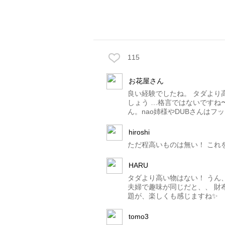
115
お花屋さん
良い経験でしたね。 タダより
しょう …格言ではないですね
ん。nao姉様やDUBさんは
hiroshi
ただ程高いものは無い！ これ
HARU
タダより高い物はない！ うん
夫婦で趣味が同じだと、、 財
題が、楽しくも感じますね✨
tomo3