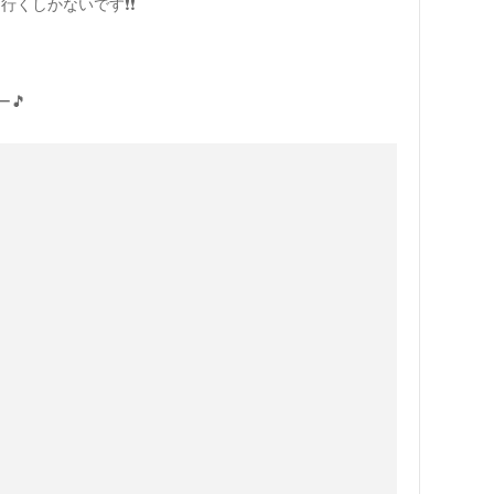
くしかないです❗️❗️
🎵