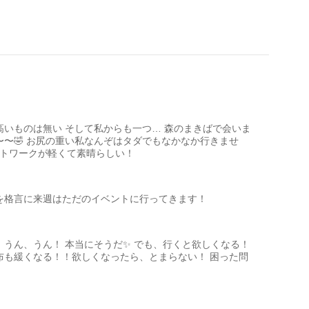
高いものは無い そして私からも一つ… 森のまきばで会いま
〜〜🤣 お尻の重い私なんぞはタダでもなかなか行きませ
フットワークが軽くて素晴らしい！
を格言に来週はただのイベントに行ってきます！
、うん、うん！ 本当にそうだ✨ でも、行くと欲しくなる！
布も緩くなる！！欲しくなったら、とまらない！ 困った問