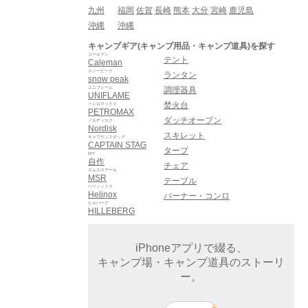
九州
福岡
佐賀
長崎
熊本
大分
宮崎
鹿児島
沖縄
沖縄
キャンプギア(キャンプ用品・キャンプ道具)を探す
コールマン
テント
Caleman
スノーピーク
ランタン
snow peak
ユニフレーム
調理器具
UNIFLAME
焚火台
ペトロマックス
PETROMAX
ダッチオーブン
ノルディスク
Nordisk
スキレット
キャプテンスタッグ
CAPTAIN STAG
タープ
DIY
自作
チェア
エムエスアール
MSR
テーブル
ヘリノックス
Helinox
バーナー・コンロ
ヒルバーグ
HILLEBERG
iPhoneアプリで綴る、
キャンプ場・キャンプ道具のストーリ
ー。