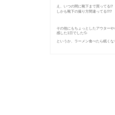
え、いつの間に靴下まで買ってる⁉️
しかも靴下の撮り方間違ってる⁉️⁉️
その他にもちょっとしたアウターや
感した1日でした💦
というか、ラーメン食べたら眠くな