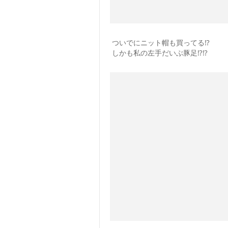
ついでにニット帽も買ってる⁉️
しかも私の左手だいぶ豚足⁉️⁉️