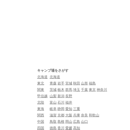
キャンプ場をさがす
北海道
北海道
東北
青森
岩手
宮城
秋田
山形
福島
関東
茨城
栃木
群馬
埼玉
千葉
東京
神奈川
甲信越
山梨
新潟
長野
北陸
富山
石川
福井
東海
岐阜
静岡
愛知
三重
関西
滋賀
京都
大阪
兵庫
奈良
和歌山
中国
鳥取
島根
岡山
広島
山口
四国
徳島
香川
愛媛
高知