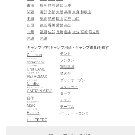
東海
岐阜
静岡
愛知
三重
関西
滋賀
京都
大阪
兵庫
奈良
和歌山
中国
鳥取
島根
岡山
広島
山口
四国
徳島
香川
愛媛
高知
九州
福岡
佐賀
長崎
熊本
大分
宮崎
鹿児島
沖縄
沖縄
キャンプギア(キャンプ用品・キャンプ道具)を探す
コールマン
テント
Caleman
スノーピーク
ランタン
snow peak
ユニフレーム
調理器具
UNIFLAME
焚火台
ペトロマックス
PETROMAX
ダッチオーブン
ノルディスク
Nordisk
スキレット
キャプテンスタッグ
CAPTAIN STAG
タープ
DIY
自作
チェア
エムエスアール
MSR
テーブル
ヘリノックス
Helinox
バーナー・コンロ
ヒルバーグ
HILLEBERG