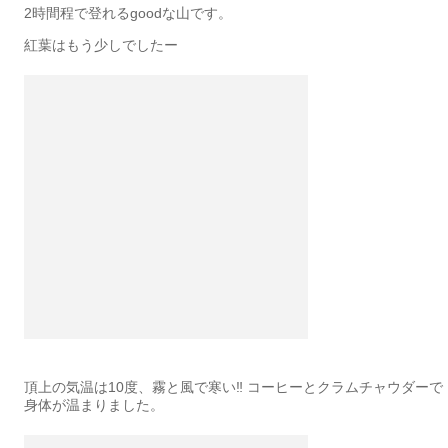
2時間程で登れるgoodな山です。
紅葉はもう少しでしたー
頂上の気温は10度、霧と風で寒い‼︎ コーヒーとクラムチャウダーで
身体が温まりました。