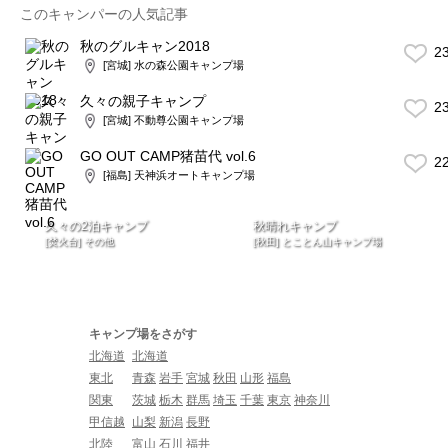
このキャンパーの人気記事
秋のグルキャン2018
2
[宮城] 水の森公園キャンプ場
久々の親子キャンプ
2
[宮城] 不動尊公園キャンプ場
GO OUT CAMP猪苗代 vol.6
2
[福島] 天神浜オートキャンプ場
久々の2泊キャンプ
秋晴れキャンプ
[焚火台] その他
[秋田] とことん山キャンプ場
キャンプ場をさがす
北海道
北海道
東北
青森
岩手
宮城
秋田
山形
福島
関東
茨城
栃木
群馬
埼玉
千葉
東京
神奈川
甲信越
山梨
新潟
長野
北陸
富山
石川
福井