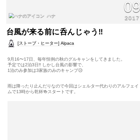
0
ハナ
2017
台風が来る前に呑んじゃう‼︎
[ストーブ・ヒーター] Alpaca
9月16〜17日、毎年恒例の秋のグルキャンをしてきました。
予定では2泊3日‼︎ しかし台風の影響で、
1泊のみ参加は3家族のみのキャンプ😥
雨は降ったり止んだりなので今回はシェルター代わりのアルフェイ
ムで13時から乾杯🍻スタートです。