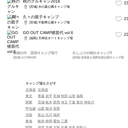
秋のグルキャン2018
2
[宮城] 水の森公園キャンプ場
久々の親子キャンプ
2
[宮城] 不動尊公園キャンプ場
GO OUT CAMP猪苗代 vol.6
2
[福島] 天神浜オートキャンプ場
快晴の中、貸切キャンプ場で
久しぶりの晴れキャンプ‼︎
[宮城] 1173BASE
[宮城] 達居森と湖畔自然公園キャンプ場
キャンプ場をさがす
北海道
北海道
東北
青森
岩手
宮城
秋田
山形
福島
関東
茨城
栃木
群馬
埼玉
千葉
東京
神奈川
甲信越
山梨
新潟
長野
北陸
富山
石川
福井
東海
岐阜
静岡
愛知
三重
関西
滋賀
京都
大阪
兵庫
奈良
和歌山