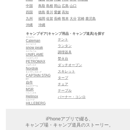
中国
鳥取
島根
岡山
広島
山口
四国
徳島
香川
愛媛
高知
九州
福岡
佐賀
長崎
熊本
大分
宮崎
鹿児島
沖縄
沖縄
キャンプギア(キャンプ用品・キャンプ道具)を探す
コールマン
テント
Caleman
スノーピーク
ランタン
snow peak
ユニフレーム
調理器具
UNIFLAME
焚火台
ペトロマックス
PETROMAX
ダッチオーブン
ノルディスク
Nordisk
スキレット
キャプテンスタッグ
CAPTAIN STAG
タープ
DIY
自作
チェア
エムエスアール
MSR
テーブル
ヘリノックス
Helinox
バーナー・コンロ
ヒルバーグ
HILLEBERG
iPhoneアプリで綴る、
キャンプ場・キャンプ道具のストーリー。