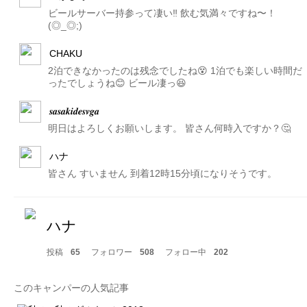
ビールサーバー持参って凄い‼️ 飲む気満々ですね〜！
(◎_◎;)
CHAKU
2泊できなかったのは残念でしたね😵 1泊でも楽しい時間だ
ったでしょうね😊 ビール凄っ😆
𝒔𝒂𝒔𝒂𝒌𝒊𝒅𝒆𝒔𝒗𝒈𝒂
明日はよろしくお願いします。 皆さん何時入ですか？🤔
ハナ
皆さん すいません 到着12時15分頃になりそうです。
ハナ
投稿
65
フォロワー
508
フォロー中
202
このキャンパーの人気記事