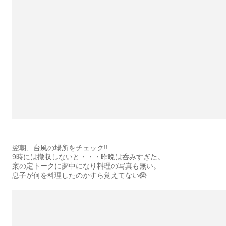
翌朝、台風の場所をチェック‼︎
9時には撤収しないと・・・昨晩は呑みすぎた。
案の定トークに夢中になり料理の写真も無い。
息子が何を料理したのかすら覚えてない😱