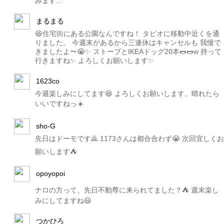
みます…
まるまる
😆住宅街にある公園なんですね！ タピオに移動中近くを通
りました。 今週末があるから三連休はキャンセルも 我慢で
きましたよ〜😭✨ ストーブとIKEAドッグ20本🌭🌭w 持って
行きますね✨ よろしくお願いします✨
1623co
今週楽しみにしてます😆 よろしくお願いします。晴れたら
いいですねっ☀️
sho-G
先日はドーモです🙇 1173さんは都合合わず😭 次回宜しくお
願いします⛺️
opoyopoi
ナロの方って、先日不動尊に来られてました？⛺️ 週末楽し
みにしてますね😃
つかひろ