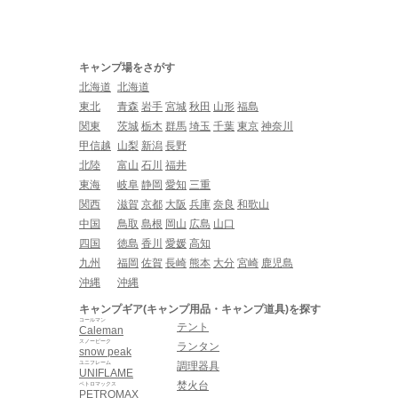
キャンプ場をさがす
北海道
北海道
東北
青森
岩手
宮城
秋田
山形
福島
関東
茨城
栃木
群馬
埼玉
千葉
東京
神奈川
甲信越
山梨
新潟
長野
北陸
富山
石川
福井
東海
岐阜
静岡
愛知
三重
関西
滋賀
京都
大阪
兵庫
奈良
和歌山
中国
鳥取
島根
岡山
広島
山口
四国
徳島
香川
愛媛
高知
九州
福岡
佐賀
長崎
熊本
大分
宮崎
鹿児島
沖縄
沖縄
キャンプギア(キャンプ用品・キャンプ道具)を探す
コールマン
テント
Caleman
スノーピーク
ランタン
snow peak
ユニフレーム
調理器具
UNIFLAME
焚火台
ペトロマックス
PETROMAX