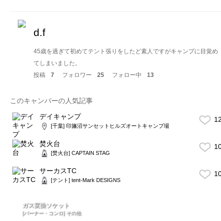
d.f
45歳を過ぎて初めてテント張りをしたど素人ですがキャンプに目覚め
てしまいました。
投稿
7
フォロワー
25
フォロー中
13
このキャンパーの人気記事
デイキャンプ
1
[千葉] 印旛沼サンセットヒルズオートキャンプ場
焚火台
1
[焚火台] CAPTAIN STAG
サーカスTC
1
[テント] tent-Mark DESIGNS
ガス変換ソケット
[バーナー・コンロ] その他