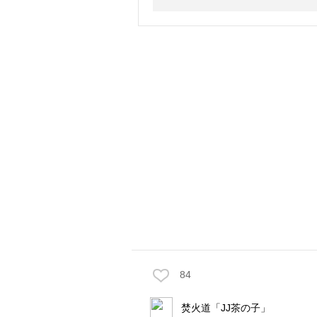
84
焚火道「JJ茶の子」