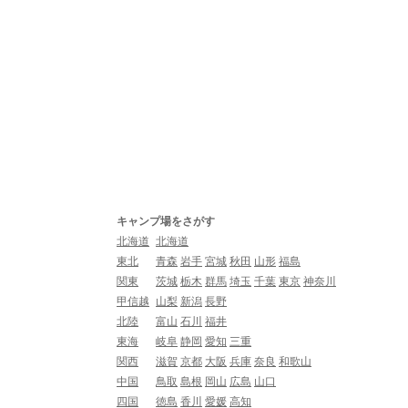
キャンプ場をさがす
北海道
北海道
東北
青森
岩手
宮城
秋田
山形
福島
関東
茨城
栃木
群馬
埼玉
千葉
東京
神奈川
甲信越
山梨
新潟
長野
北陸
富山
石川
福井
東海
岐阜
静岡
愛知
三重
関西
滋賀
京都
大阪
兵庫
奈良
和歌山
中国
鳥取
島根
岡山
広島
山口
四国
徳島
香川
愛媛
高知