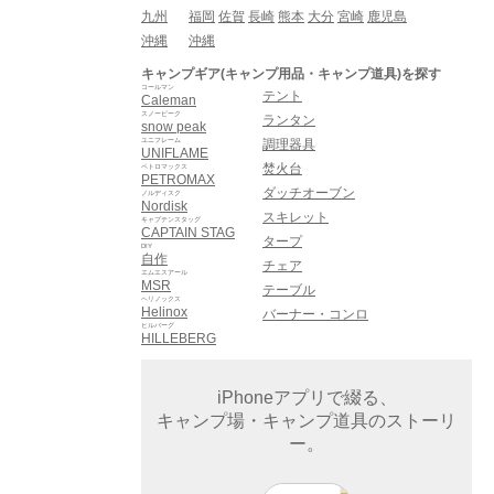
九州
福岡
佐賀
長崎
熊本
大分
宮崎
鹿児島
沖縄
沖縄
キャンプギア(キャンプ用品・キャンプ道具)を探す
コールマン
テント
Caleman
スノーピーク
ランタン
snow peak
ユニフレーム
調理器具
UNIFLAME
焚火台
ペトロマックス
PETROMAX
ダッチオーブン
ノルディスク
Nordisk
スキレット
キャプテンスタッグ
CAPTAIN STAG
タープ
DIY
自作
チェア
エムエスアール
MSR
テーブル
ヘリノックス
Helinox
バーナー・コンロ
ヒルバーグ
HILLEBERG
iPhoneアプリで綴る、
キャンプ場・キャンプ道具のストーリ
ー。