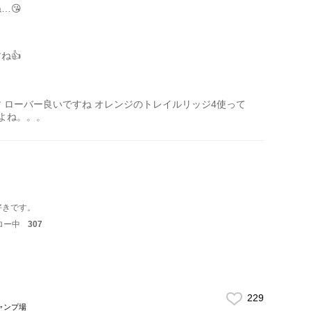
…😘
ね👍
 ローバー良いですね オレンジのトレイルリッジ4使って
すよね。。。
好きです。
ロー中
307
229
ャンプ場