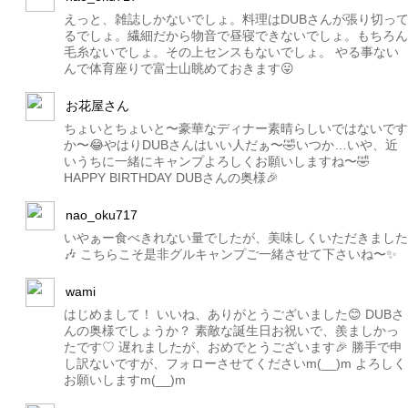
えっと、雑誌しかないでしょ。料理はDUBさんが張り切っ
るでしょ。繊細だから物音で昼寝できないでしょ。もちろん
毛糸ないでしょ。その上センスもないでしょ。 やる事ない
んで体育座りで富士山眺めておきます😛
お花屋さん
ちょいとちょいと〜豪華なディナー素晴らしいではないです
か〜😂やはりDUBさんはいい人だぁ〜🤣いつか…いや、近
いうちに一緒にキャンプよろしくお願いしますね〜🤣
HAPPY BIRTHDAY DUBさんの奥様🎉
nao_oku717
いやぁー食べきれない量でしたが、美味しくいただきました
🎶 こちらこそ是非グルキャンプご一緒させて下さいね〜✨
wami
はじめまして！ いいね、ありがとうございました😊 DUBさ
んの奥様でしょうか？ 素敵な誕生日お祝いで、羨ましかっ
たです♡ 遅れましたが、おめでとうございます🎉 勝手で申
し訳ないですが、フォローさせてくださいm(__)m よろしく
お願いしますm(__)m