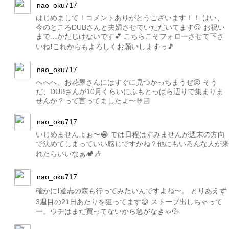
nao_oku717
はじめまして！コメントありがとうございます！！ はい、
今のところDUBさんと夫婦させていただいてます😌 お祝い
まで…かたじけないです💕 こちらこそフォローさせて下さ
いね❗️これからもよろしくお願いしますっ🎵
nao_oku717
へへへ、お花屋さんにはすぐに見つかっちまうぜ😝 そう
だ、DUBさんが10月くらいにふもとっぱら辺りで集まりま
せんか？って言ってましたよ〜🤘🏻
nao_oku717
いじめませんよぉ〜😂 では日程はすみませんが週末の方向
で決めてしまっていい感じですかね？他にもいろんな人が来
れたらいいなぁ🏕🎶
nao_oku717
確かに❗️道志の森も行ってみたいんですよね〜。 とりあえず
3週目の21日あたりを狙ってます😃 ストーブ出しちゃって
ー。ウチはまだ買ってないから急がなきゃ💦