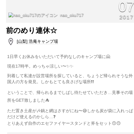
0
nao_oku717
2017
前のめり連休☆
[山梨] 浩庵キャンプ場
1日早くお休みをいただいて予約なしのキャンプ場に🤗
現在17時半。めっちゃ涼しい〜✨✨
到着して私達が設営場所を探していると、ちょうど帰られそうな外
国人の方を発見。しかもとても良さげな場所❗️❗️
ということで、帰られるまでしばし待たせていただき…見事その場
所をGET致しました⛺️
ただ置き土産が🎶鍋と網はさすがにね〜😅しかも炭が袋に入れっぱ
だけど使えるのかしら…❓
とりあえず自作のエセファイヤースタンドと斧をセット🙃🙃