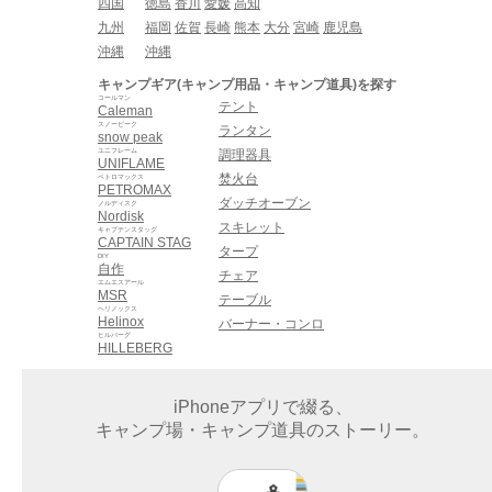
四国
徳島
香川
愛媛
高知
九州
福岡
佐賀
長崎
熊本
大分
宮崎
鹿児島
沖縄
沖縄
キャンプギア(キャンプ用品・キャンプ道具)を探す
コールマン
テント
Caleman
スノーピーク
ランタン
snow peak
ユニフレーム
調理器具
UNIFLAME
焚火台
ペトロマックス
PETROMAX
ダッチオーブン
ノルディスク
Nordisk
スキレット
キャプテンスタッグ
CAPTAIN STAG
タープ
DIY
自作
チェア
エムエスアール
MSR
テーブル
ヘリノックス
Helinox
バーナー・コンロ
ヒルバーグ
HILLEBERG
iPhoneアプリで綴る、
キャンプ場・キャンプ道具のストーリー。