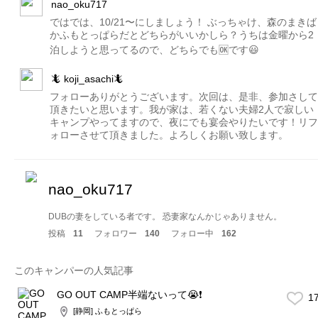
nao_oku717
ではでは、10/21〜にしましょう！ ぶっちゃけ、森のまきば
かふもとっぱらだとどちらがいいかしら？うちは金曜から2
泊しようと思ってるので、どちらでも🆗です😃
🦎 koji_asachi🦎
フォローありがとうございます。次回は、是非、参加さして
頂きたいと思います。我が家は、若くない夫婦2人で寂しい
キャンプやってますので、夜にでも宴会やりたいです！リフ
ォローさせて頂きました。よろしくお願い致します。
nao_oku717
DUBの妻をしている者です。 恐妻家なんかじゃありません。
投稿
11
フォロワー
140
フォロー中
162
このキャンパーの人気記事
GO OUT CAMP半端ないって😭❗️
1
[静岡] ふもとっぱら