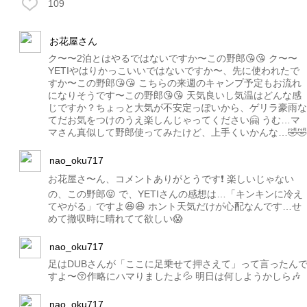
109
お花屋さん
ク〜〜2泊とはやるではないですか〜この野郎😘😘 ク〜〜
YETIやはりかっこいいではないですか〜、先に使われたで
すか〜この野郎😘😘 こちらの来週のキャンプ予定もお流れ
になりそうです〜この野郎😘😘 天気良いし気温はどんな感
じですか？ちょっと大気が不安定っぽいから、ゲリラ豪雨な
てだお気をつけのうえ楽しんじゃってください🤗 うむ…マ
マさん真似して野郎使ってみたけど、上手くいかんな…🤣🤣
nao_oku717
お花屋さ〜ん、コメントありがとうです❗️ 楽しいじゃない
の、この野郎😝 で、YETIさんの感想は…「キンキンに冷え
てやがる」ですよ😆😆 ホント天気だけが心配なんです…せ
めて撤収時に晴れてて欲しい😱
nao_oku717
足はDUBさんが「ここに足乗せて押さえて」って言ったん
すよ〜😚作略にハマりましたよ💦 明日は何しようかしら🎶
nao_oku717