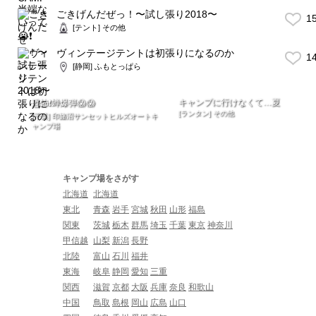
ごきげんだぜっ！〜試し張り2018〜
1
[テント] その他
ヴィンテージテントは初張りになるのか
1
[静岡] ふもとっぱら
キャンプに行けなくて…夏
恐怖❗️蝉爆弾😱😱
[ランタン] その他
[千葉] 印旛沼サンセットヒルズオートキ
ャンプ場
キャンプ場をさがす
北海道
北海道
東北
青森
岩手
宮城
秋田
山形
福島
関東
茨城
栃木
群馬
埼玉
千葉
東京
神奈川
甲信越
山梨
新潟
長野
北陸
富山
石川
福井
東海
岐阜
静岡
愛知
三重
関西
滋賀
京都
大阪
兵庫
奈良
和歌山
中国
鳥取
島根
岡山
広島
山口