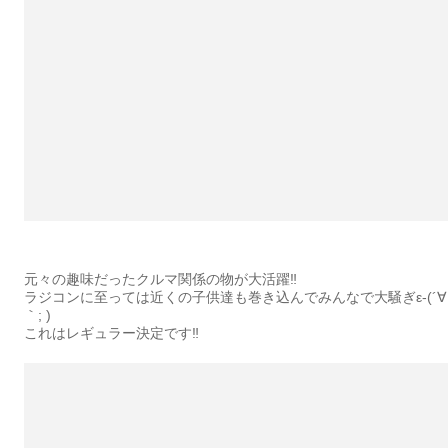
元々の趣味だったクルマ関係の物が大活躍‼︎
ラジコンに至っては近くの子供達も巻き込んでみんなで大騒ぎε-(´∀
｀; )
これはレギュラー決定です‼︎