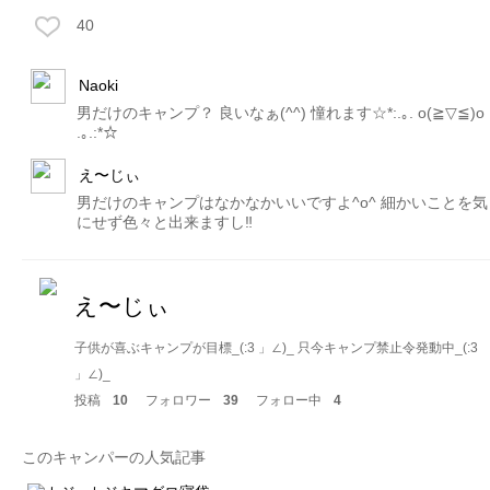
40
Naoki
男だけのキャンプ？ 良いなぁ(^^) 憧れます☆*:.｡. o(≧▽≦)o
.｡.:*☆
え〜じぃ
男だけのキャンプはなかなかいいですよ^o^ 細かいことを気
にせず色々と出来ますし‼︎
え〜じぃ
子供が喜ぶキャンプが目標_(:3 」∠)_ 只今キャンプ禁止令発動中_(:3
」∠)_
投稿
10
フォロワー
39
フォロー中
4
このキャンパーの人気記事