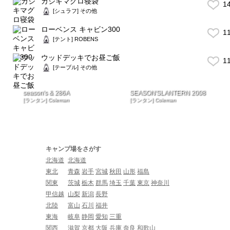
カジキマグロ寝袋
1
[シュラフ] その他
ローベンス キャビン300
1
[テント] ROBENS
ウッドデッキでお昼ご飯
1
[テーブル] その他
season's & 286A
SEASON'SLANTERN 2008
[ランタン] Coleman
[ランタン] Coleman
キャンプ場をさがす
北海道
北海道
東北
青森
岩手
宮城
秋田
山形
福島
関東
茨城
栃木
群馬
埼玉
千葉
東京
神奈川
甲信越
山梨
新潟
長野
北陸
富山
石川
福井
東海
岐阜
静岡
愛知
三重
関西
滋賀
京都
大阪
兵庫
奈良
和歌山