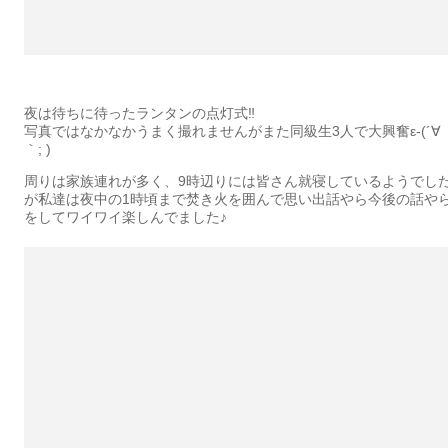
夜は待ちに待ったランタンの点灯式‼︎
写真ではなかなかうまく撮れませんがまた同級生3人で大興奮ε-(´∀
｀; )
周りは家族連れが多く、9時辺りには皆さん就寝しているようでし
が私達は夜中の1時頃まで焚き火を囲んで思い出話やら今後の話や
をしてワイワイ楽しんでました♪