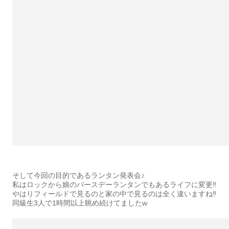
そして今回の目的であるランタン発表会♪
私はロックから娘のバースデーランタンでもあるライフに変更‼︎
やはりフィールドで見るのと家の中で見るのは全く違いますね‼︎
同級生3人で1時間以上眺め続けてましたw