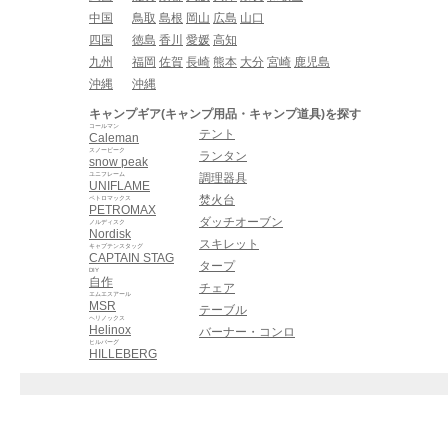
中国
鳥取
島根
岡山
広島
山口
四国
徳島
香川
愛媛
高知
九州
福岡
佐賀
長崎
熊本
大分
宮崎
鹿児島
沖縄
沖縄
キャンプギア(キャンプ用品・キャンプ道具)を探す
コールマン
テント
Caleman
スノーピーク
ランタン
snow peak
ユニフレーム
調理器具
UNIFLAME
焚火台
ペトロマックス
PETROMAX
ダッチオーブン
ノルディスク
Nordisk
スキレット
キャプテンスタッグ
CAPTAIN STAG
タープ
DIY
自作
チェア
エムエスアール
MSR
テーブル
ヘリノックス
Helinox
バーナー・コンロ
ヒルバーグ
HILLEBERG
iPhoneアプリで綴る、
キャンプ場・キャンプ道具のストーリー。